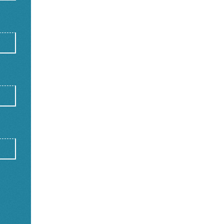
Kursgebühr: 400 €
Termine
13.-14. Juni 2026
* bitte beachten Sie die
Teilnahmebedingu