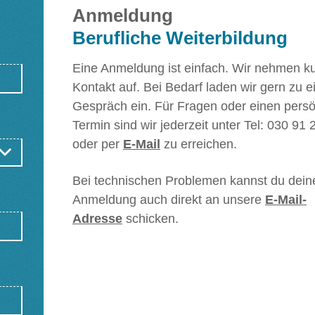
Zielgruppe
Van Bo & Prime Graphic Recording
auf In
Anmeldung
Interessierte, die das Graphic Recording ke
Berufliche Weiterbildung
oder sich darin weiterbilden möchten.
ng
Eine Anmeldung ist einfach. Wir nehmen kur
Level
Kontakt auf. Bei Bedarf laden wir gern zu 
„Grossartig! Empfehlenswert
Grundkenntnisse
Gespräch ein. Für Fragen oder einen persö
und schon fürs nächste Mal
Termin sind wir jederzeit unter Tel: 030 91 
angemeldet!“ (Lilian C.
Dauer
oder per
E-Mail
zu erreichen.
Teilnehmerin
Zwei Tage, jeweils von 9:30–16:30 Uhr (inkl.
Sommerakademie)
Mittagspause)
Bei technischen Problemen kannst du dein
,
Anmeldung auch direkt an unsere
E-Mail-
Seminargröße
Adresse
schicken.
ene
max. 8 Teilnehmer*innen
Ort
AID Berlin, Ruschestr. 70, 10365 Berlin