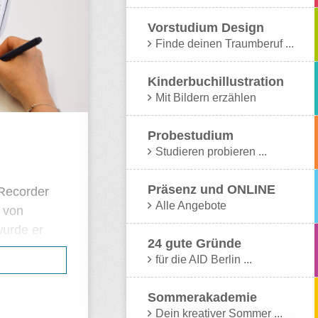
niken
Vorstudium Design
 ein klar
Finde deinen Traumberuf ...
ntstehen
Kinderbuchillustration
Mit Bildern erzählen
ze
e erlernten
Probestudium
Studieren probieren ...
n direkt
Präsenz und ONLINE
 Recorder
Alle Angebote
en Miriam
l von
rdings
wurde er
24 gute Gründe
 mehr über
hinking-
für die AID Berlin ...
ch
 Teil seiner
ung.
Sommerakademie
Dein kreativer Sommer ...