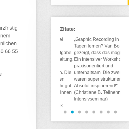
stagram.
nnenlernen
zfristig
Zitate:
einem
"Illustrationen haben bei
„Graphic Recording in zwei
"Ich
nlichen
Kinderbüchern eine
Tagen lernen? Van Bo hat
Her
20 66 55
besonders wichtige Aufgabe.
gezeigt, dass das möglich ist!
hier
Sie sind nicht nur Gestaltung,
Ein intensiver Workshop,
Illu
sondern haben auch
praxisorientiert und
mic
erzählerische Aufgaben. Die
unterhaltsam. Die zwei Tage
gefü
e
AID Berlin achtet in ihren
waren super strukturiert.
gear
Bildungsangeboten sehr gut
Absolut inspirierend!“
Ausb
darauf, dass Illustrator*innen
(Christiane B. Teilnehmerin
War
dafür sensibilisiert und
Intensivseminar)
auch
geschult werden.“
Frank
Abso
Kühne, Carlsen Verlag