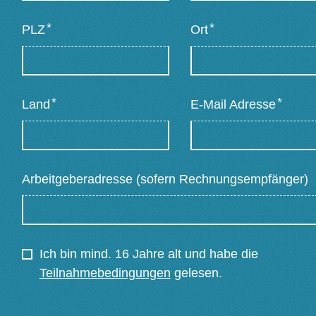
- Vorbereitung auf den ersten Einsatz
*
*
PLZ
Ort
Als Praxistests stehen simulierte Arbeitseinsätze in
Form von Impuls-Vorträgen auf dem Programm. Die
erlernten Fertigkeiten können unter authentischen
Bedingungen direkt ausprobiert werden.
*
*
Land
E-Mail Adresse
Arbeitgeberadresse (sofern Rechnungsempfänger)
Ich bin mind. 16 Jahre alt und habe die
Teilnahmebedingungen
gelesen.