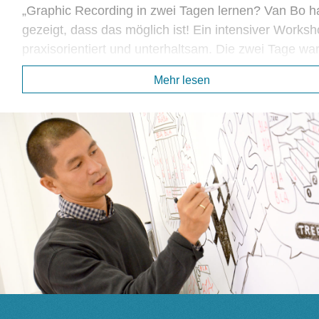
„Graphic Recording in zwei Tagen lernen? Van Bo h
gezeigt, dass das möglich ist! Ein intensiver Worksh
praxisorientiert und unterhaltsam. Die zwei Tage wa
super strukturiert. Absolut inspirierend!“ (Christiane B
Mehr lesen
Teilnehmerin Intensivseminar)
Die Theorie
- Grundlagen des Graphic Recording
- Beispiele und Anwendungen
- Schlüsselinformationen definieren und darstellen
- Hierarchisierung der Informationen
- Einsatz von Symbolen und Metaphern
- Material, Ausstattung
Die Praxis
- Grundlagen, Ideensammlung, Recherche, Vorgab
- Locker werden durch Speed-Sketching