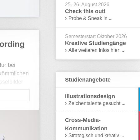
25.-26. August 2026
Check this out!
Probe & Sneak In ...
Semesterstart Oktober 2026
ording
Kreative Studiengänge
Alle weiteren Infos hier ...
ur bei
rkömmlichen
Studienangebote
sselbilder
htnis-
Illustrationsdesign
ellen
Zeichentalente gesucht ...
 schnelle
n
Cross-Media-
erfahrene
Kommunikation
ungen.
Strategisch und kreativ ...