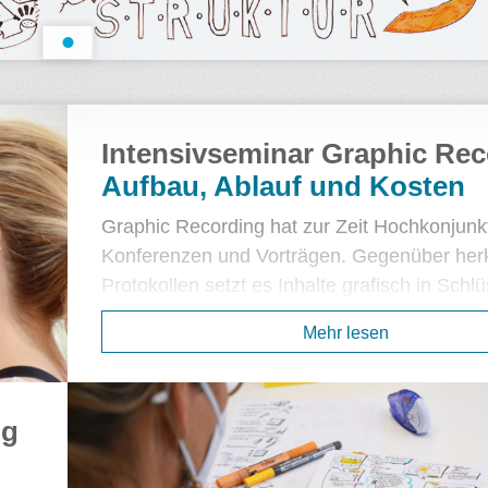
Intensivseminar Graphic Rec
Aufbau, Ablauf und Kosten
Graphic Recording hat zur Zeit Hochkonjunkt
Konferenzen und Vorträgen. Gegenüber he
Protokollen setzt es Inhalte grafisch in Schlü
um und erzeugt so unverwechselbare Gedäc
Mehr lesen
Anker. Das zeitgleiche Anfertigen eines visu
Protokolls zu einem mündlichen Vortrag, die
Visualisierung von Informationen in Form vo
ng
ausdrucksstarken Bildern stellt aber selbst 
Bildermacher*innen vor große Herausforder