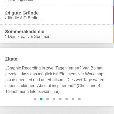
24 gute Gründe
für die AID Berlin ...
Sommerakademie
Dein kreativer Sommer ...
Zitate:
s
„Graphic Recording in zwei Tagen lernen? Van Bo hat
"I
rn
gezeigt, dass das möglich ist! Ein intensiver Workshop,
hi
praxisorientiert und unterhaltsam. Die zwei Tage waren
im
s
super strukturiert. Absolut inspirierend!“ (Christiane B.
ge
Teilnehmerin Intensivseminar)
zw
Ab