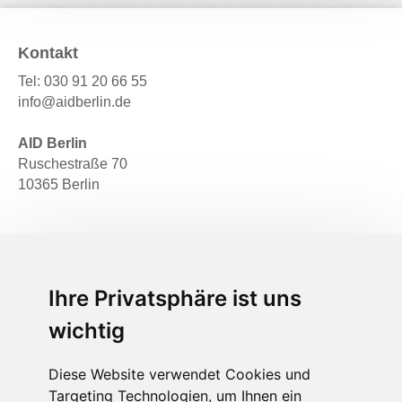
Kontakt
Tel:
030 91 20 66 55
info@aidberlin.de
AID Berlin
Ruschestraße 70
10365 Berlin
Ihre Privatsphäre ist uns
Informationen
Aktuelle Studienprojekte
wichtig
Alumni Portfolios
Diese Website verwendet Cookies und
Akademie
Targeting Technologien, um Ihnen ein
Infomaterial